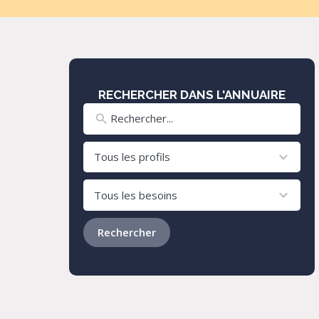
RECHERCHER DANS L'ANNUAIRE
8
results
available
24
results
available
Rechercher