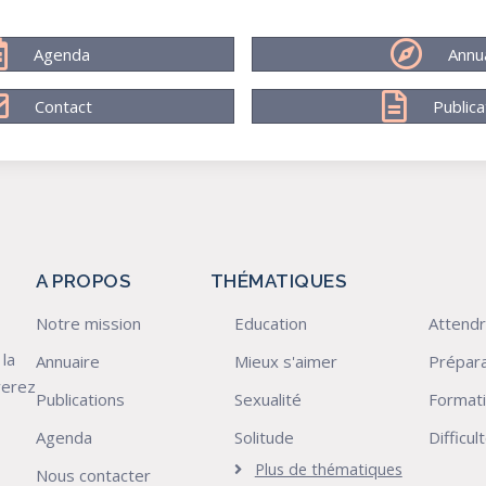
Agenda
Annu
Contact
Publica
A PROPOS
THÉMATIQUES
Notre mission
Education
Attendr
 la
Annuaire
Mieux s'aimer
Prépara
verez
Publications
Sexualité
Format
Agenda
Solitude
Difficu
Plus de thématiques
Nous contacter