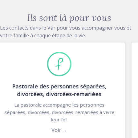
Ils sont là pour vous
Les contacts dans le Var pour vous accompagner vous et
votre famille à chaque étape de la vie
JE SUIS ENCEINTE LE GUIDE
Ce site rassemble toutes les informations pour
aider les femmes enceintes dans leurs 1ères
démarches.
evious
Voir →