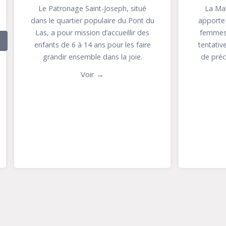
La Maison Béthléem de Toulon
du
apporte aux jeunes mamans et aux
d’ac
femmes enceintes célibataires une
souh
Previous
tentative de remède à leur situation
bases
de précarité, leur permettant ainsi
d’accueillir la vie.
Voir →