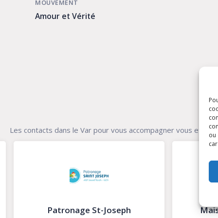
MOUVEMENT
Amour et Vérité
Pou
coo
con
com
Les contacts dans le Var pour vous accompagner vous et votre
ou 
car
Maison bethléem (UDV)