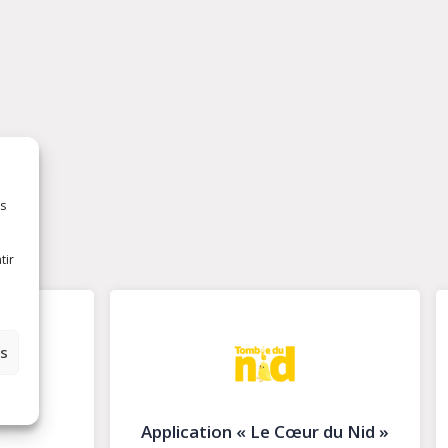
es
tir
es
ur du Nid »
Pastorale des personnes