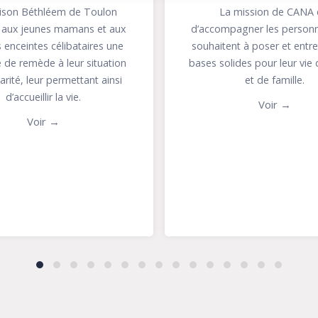
La mission de CANA est
L’application gratuite
compagner les personnes qui le
Nid » a pour but d'aide
aitent à poser et entretenir des
confrontées au handic
 solides pour leur vie de couple
maladie dans leur quot
et de famille.
proposant, via un 
bénévoles, des service
Voir →
afin de les soulager e
lien.
Voir →
Slide group 1
Slide group 2
Slide group 3
Slide group 4
Slide group 5
Slide group 6
Slide group 7
Slide group 8
Slide group 9
Slide group 10
Slide group 11
Slide group 12
Slide group 13
Slide group 1
Slide gro