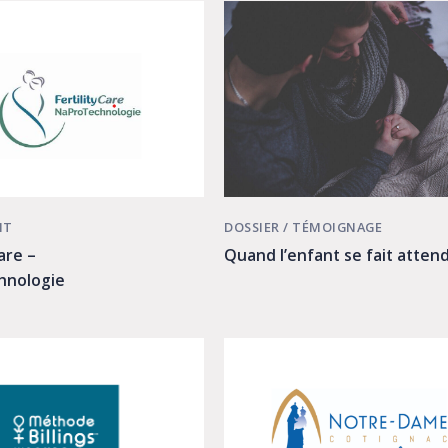
DOSSIER
/
TÉMOIGNAGE
NT
Quand l’enfant se fait atten
Care –
hnologie