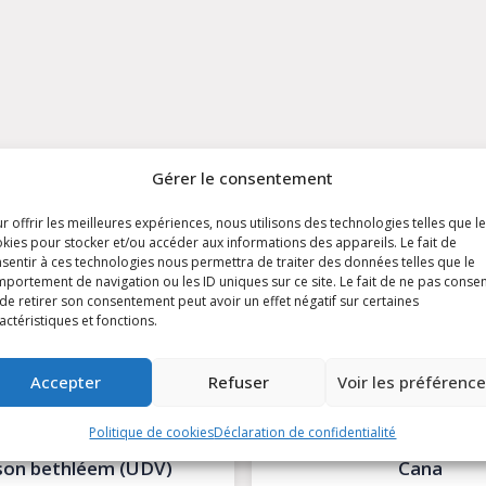
Gérer le consentement
r offrir les meilleures expériences, nous utilisons des technologies telles que l
Ils sont là pour vous
kies pour stocker et/ou accéder aux informations des appareils. Le fait de
sentir à ces technologies nous permettra de traiter des données telles que le
portement de navigation ou les ID uniques sur ce site. Le fait de ne pas consen
 famille à chaque étape de la vie
de retirer son consentement peut avoir un effet négatif sur certaines
actéristiques et fonctions.
Accepter
Refuser
Voir les préférenc
Politique de cookies
Déclaration de confidentialité
Cana
Application « Le Cœ