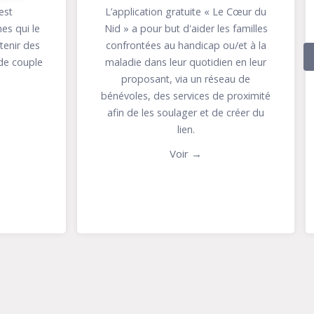
séparées, divorcées,
 « Le Cœur du
divorcées-remariées
r les familles
La pastorale accompagne les
ap ou/et à la
personnes séparées, divorcées,
idien en leur
divorcées-remariées à vivre leur foi.
réseau de
s de proximité
Voir →
t de créer du
4
up 15