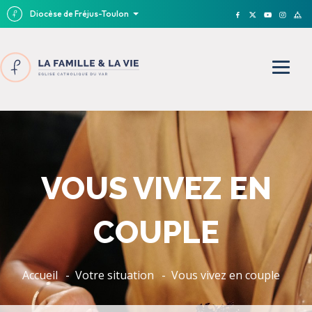
Diocèse de Fréjus-Toulon
VOUS VIVEZ EN
COUPLE
Accueil
Votre situation
Vous vivez en couple