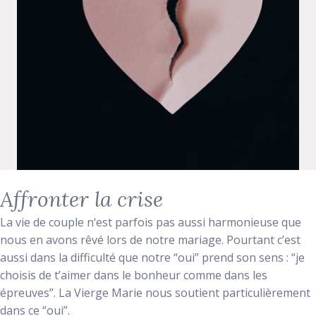
Affronter la crise
La vie de couple n‘est parfois pas aussi harmonieuse que
nous en avons rêvé lors de notre mariage. Pourtant c’est
aussi dans la difficulté que notre “oui” prend son sens : “je
choisis de t’aimer dans le bonheur comme dans les
épreuves”. La Vierge Marie nous soutient particulièrement
dans ce “oui”.