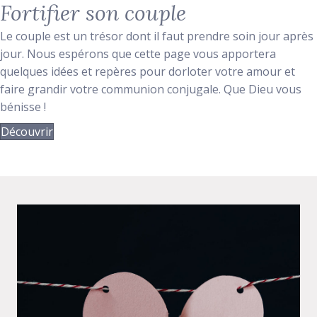
Fortifier son couple
Le couple est un trésor dont il faut prendre soin jour après
jour. Nous espérons que cette page vous apportera
quelques idées et repères pour dorloter votre amour et
faire grandir votre communion conjugale. Que Dieu vous
bénisse !
Découvrir