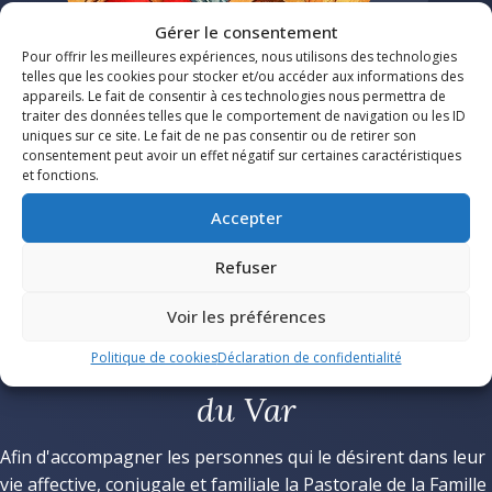
Gérer le consentement
Pour offrir les meilleures expériences, nous utilisons des technologies
telles que les cookies pour stocker et/ou accéder aux informations des
appareils. Le fait de consentir à ces technologies nous permettra de
traiter des données telles que le comportement de navigation ou les ID
uniques sur ce site. Le fait de ne pas consentir ou de retirer son
consentement peut avoir un effet négatif sur certaines caractéristiques
et fonctions.
Accepter
Une mission diocésaine pour que
Refuser
l’amour du Christ Sauveur
Voir les préférences
rayonne dans toutes les familles
Politique de cookies
Déclaration de confidentialité
du Var
Afin d'accompagner les personnes qui le désirent dans leur
vie affective, conjugale et familiale la Pastorale de la Famille