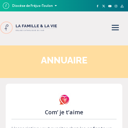
Diocèse de Fréjus-Toulon
ANNUAIRE
Com’ je t’aime