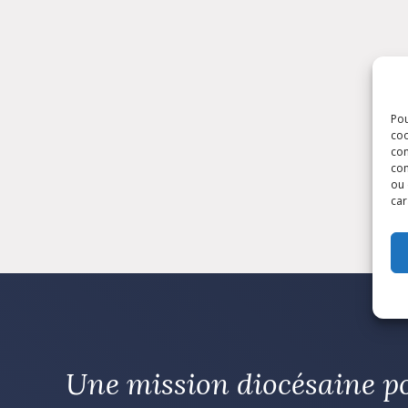
Pou
coo
con
com
ou 
car
Une mission diocésaine p