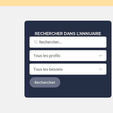
RECHERCHER DANS L'ANNUAIRE
8
results
available
24
results
available
Rechercher