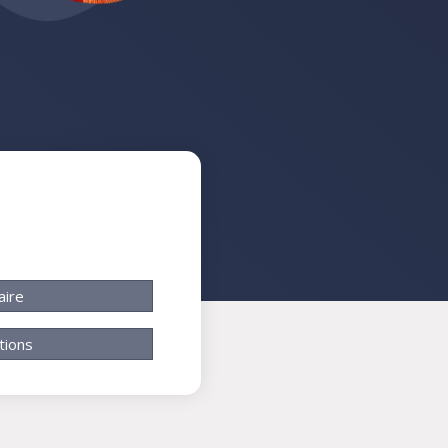
aire
tions