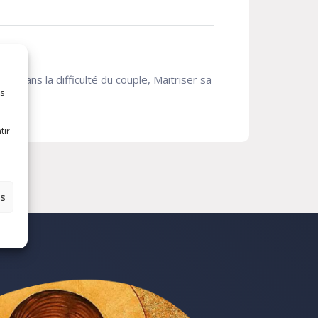
lé dans la difficulté du couple, Maitriser sa
es
tir
es