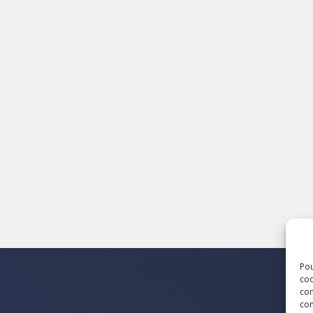
Pou
coo
con
com