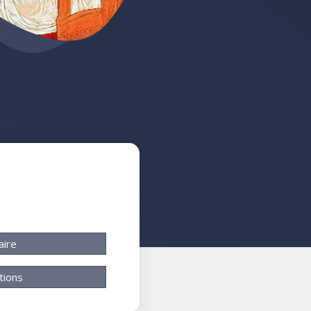
aire
tions