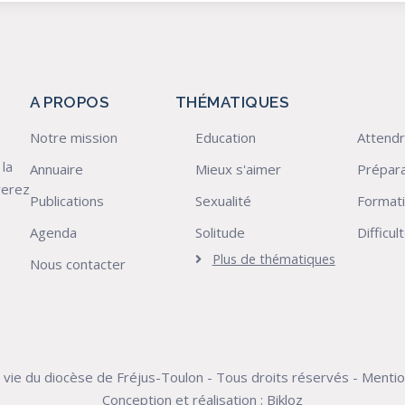
A PROPOS
THÉMATIQUES
Notre mission
Education
Attendr
 la
Annuaire
Mieux s'aimer
Prépara
verez
Publications
Sexualité
Format
Agenda
Solitude
Difficu
Plus de thématiques
Nous contacter
a vie du diocèse de Fréjus-Toulon - Tous droits réservés -
Mentio
Conception et réalisation :
Bikloz