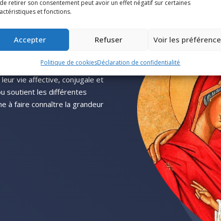
de retirer son consentement peut avoir un effet négatif sur certaines
our que l’amour
actéristiques et fonctions.
e dans toutes
Accepter
Refuser
Voir les préférenc
Politique de cookies
Déclaration de confidentialité
eur vie affective, conjugale et
 ou soutient les différentes
he à faire connaître la grandeur