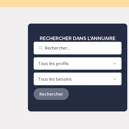
RECHERCHER DANS L'ANNUAIRE
8
results
available
24
results
available
Rechercher