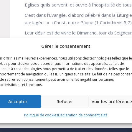
Eglises qu’ils servent, et ouvre à l’hospitalité de to
C’est dans l’Evangile, d’abord célébré dans la Liturgi
partagée : « »Christ, notre Pâque (1 Corinthiens 5,7)
Leur désir est de vivre le Dimanche, Jour du Seign
source hospitalier pour servir la vie de tous les Ho
Gérer le consentement
r offrir les meilleures expériences, nous utilisons des technologies telles que l
kies pour stocker et/ou accéder aux informations des appareils. Le fait de
Pourquoi ?
sentir à ces technologies nous permettra de traiter des données telles que le
portement de navigation ou les ID uniques sur ce site. Le fait de ne pas consen
de retirer son consentement peut avoir un effet négatif sur certaines
Renforcer son mariage, Se ressourcer, Se former
actéristiques et fonctions.
Accepter
Refuser
Voir les préférenc
Politique de cookies
Déclaration de confidentialité