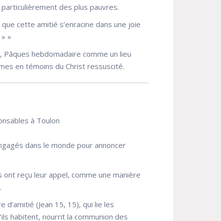
us particulièrement des plus pauvres.
e que cette amitié s’enracine dans une joie
 » »
eur, Pâques hebdomadaire comme un lieu
mmes en témoins du Christ ressuscité.
ponsables à Toulon
ngagés dans le monde pour annoncer
ils ont reçu leur appel, comme une manière
.
e d’amitié (Jean 15, 15), qui lie les
’ils habitent, nourrit la communion des