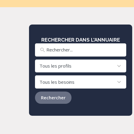
RECHERCHER DANS L'ANNUAIRE
8
results
available
24
results
available
Rechercher