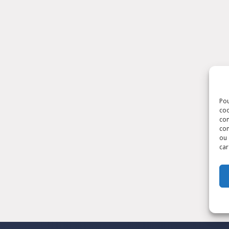
Pou
coo
con
com
ou 
car