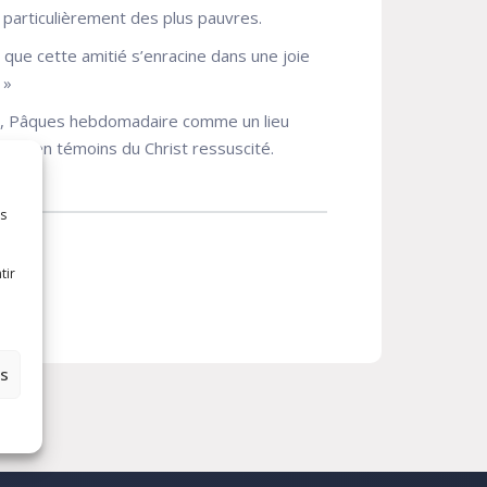
us particulièrement des plus pauvres.
e que cette amitié s’enracine dans une joie
 »
eur, Pâques hebdomadaire comme un lieu
mmes en témoins du Christ ressuscité.
es
tir
es