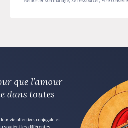
Renforcer son mariage, Se ressourcer, Etre conseillé 
our que l’amour
e dans toutes
eur vie affective, conjugale et
 ou soutient les différentes