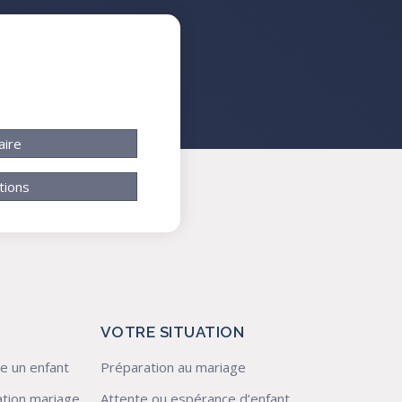
aire
tions
VOTRE SITUATION
e un enfant
Préparation au mariage
tion mariage
Attente ou espérance d’enfant