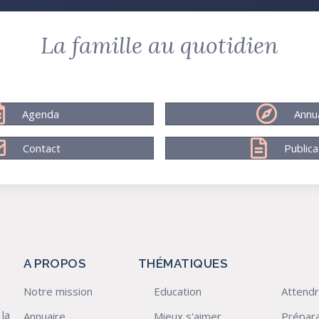
La famille au quotidien
Agenda
Annu
Contact
Publica
A PROPOS
THÉMATIQUES
Notre mission
Education
Attendr
 la
Annuaire
Mieux s'aimer
Prépara