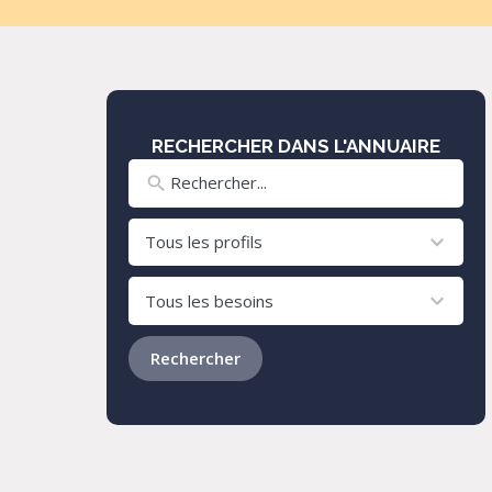
RECHERCHER DANS L'ANNUAIRE
8
results
available
24
results
available
Rechercher