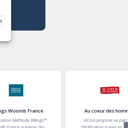
es
ance
Au coeur des hommes
llings™
ACDH propose un parcours
e des
d’édification à vivre en groupes