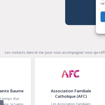
car
Les contacts dans le Var pour vous accompagner vous qui réf
Association Familiale
Catholique (AFC)
La
Previous
Les Association Familiales
d’accomp