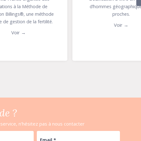
de de
d’hommes géographiquement
 méthode
proches.
ertilité.
Voir →
de ?
ervice, n’hésitez pas à nous contacter