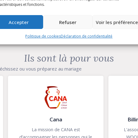
actéristiques et fonctions.
Discours aux fiancés, 14/02/2014, Pape François
Accepter
Refuser
Voir les préférenc
Politique de cookies
Déclaration de confidentialité
Ils sont là pour vous
léchissez ou vous préparez au mariage
Cana
Billings Woomb Fr
 mission de CANA est
L'association Méthode Bi
agner les personnes qui le
WOOMB France organis