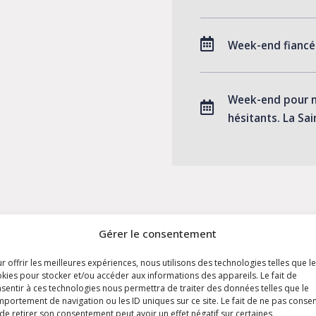
Week-end fiancé
Week-end pour n
hésitants. La Sa
Gérer le consentement
r offrir les meilleures expériences, nous utilisons des technologies telles que l
semble est un art, un patient, beau et fascinant voya
kies pour stocker et/ou accéder aux informations des appareils. Le fait de
ête pas une fois que vous avez gagné l’amour de l’au
sentir à ces technologies nous permettra de traiter des données telles que le
portement de navigation ou les ID uniques sur ce site. Le fait de ne pas consen
u contraire, c’est précisément là où il commence ! »
de retirer son consentement peut avoir un effet négatif sur certaines