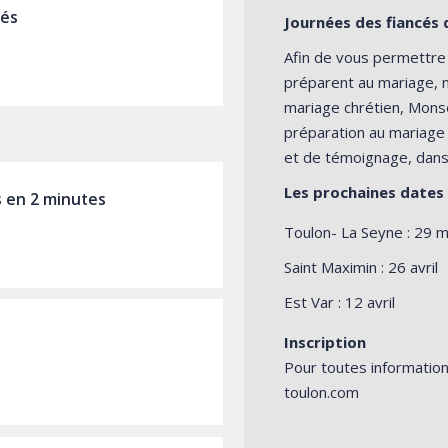
iés
Journées des fiancés 
ière des futurs mariés
Afin de vous permettre 
préparent au mariage, m
mariage chrétien, Mons
préparation au mariage 
et de témoignage, dans u
Les prochaines dates
s en 2 minutes
Toulon- La Seyne : 29 
 Journée des fiancés en 2 minutes
Saint Maximin : 26 avril
Est Var : 12 avril
Inscription
Pour toutes information
struire sur le roc
toulon.com