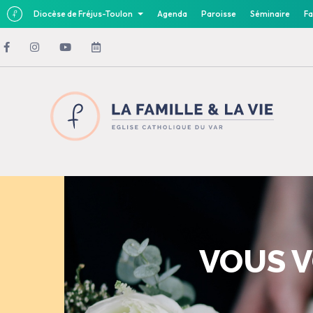
Diocèse de Fréjus-Toulon
Agenda
Paroisse
Séminaire
Fa
VOUS V