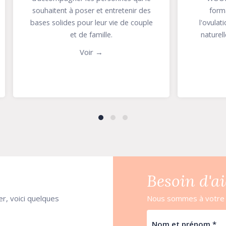
nt à poser et entretenir des
formations à la Métho
ides pour leur vie de couple
l'ovulation Billings®, une
et de famille.
naturelle de gestion de la f
Voir →
Voir →
Slide group 1
Slide group 2
Slide group 3
Besoin d'ai
r, voici quelques
Nous sommes à votre s