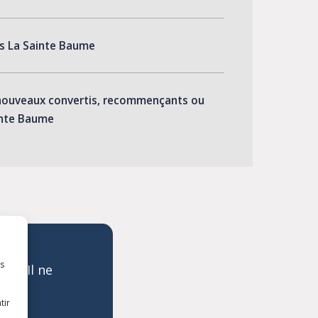
s La Sainte Baume
ouveaux convertis, recommençants ou
inte Baume
es
ge. Il ne
tre…
tir