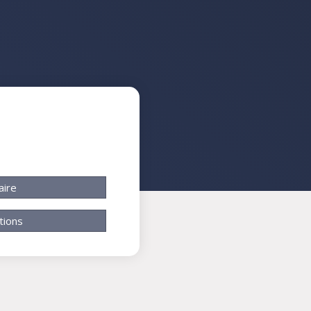
aire
tions