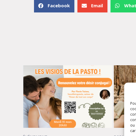
Facebook
Email
Wha
Pou
coo
con
com
ou 
car