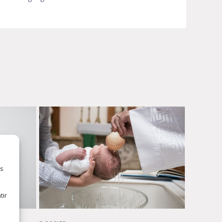
es
tir