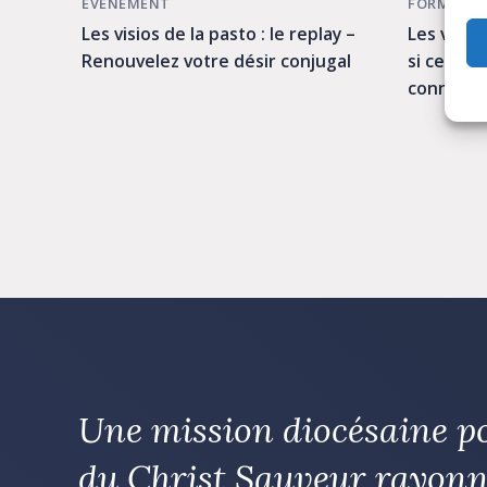
ÉVÉNEMENT
FORMATI
Les visios de la pasto : le replay –
Les visio 
e
Renouvelez votre désir conjugal
si cette 
connectés
Une mission diocésaine p
du Christ Sauveur rayonn