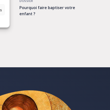
ÉVÉNEME
DOSSIER
Les visio
Pourquoi faire baptiser votre
es
Renouvel
enfant ?