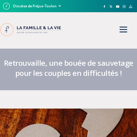
Diocèse de Fréjus-Toulon
Retrouvaille, une bouée de sauvetage
pour les couples en difficultés !